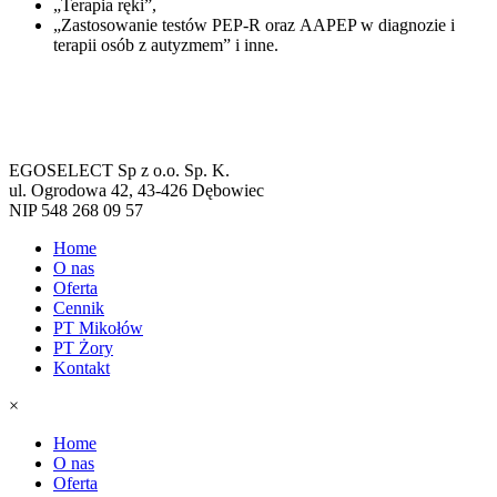
„Terapia ręki”,
„Zastosowanie testów PEP-R oraz AAPEP w diagnozie i
terapii osób z autyzmem” i inne.
EGOSELECT Sp z o.o. Sp. K.
ul. Ogrodowa 42, 43-426 Dębowiec
NIP 548 268 09 57
Home
O nas
Oferta
Cennik
PT Mikołów
PT Żory
Kontakt
×
Home
O nas
Oferta