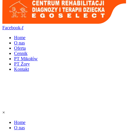
Facebook-f
Home
O nas
Oferta
Cennik
PT Mikołów
PT Żory
Kontakt
×
Home
O nas