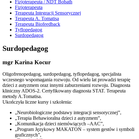
Fizjoterapeuta / NDT Bobath
Fizjoterapeuta
Terapeuta Integracji Sensorycznej
Terapeuta A. Tomatisa
Terapeuta Biofeedback
Tyflopedagog
Surdopedagog
Surdopedagog
mgr Karina Kocur
Oligofrenopedagog, surdopedagog, tyflopedagog, specjalista
wczesnego wspomagania rozwoju. Od wielu lat prowadzi terapię
dzieci z autyzmem oraz innymi zaburzeniami rozwoju. Diagnosta
kliniczny ADOS-2. Certyfikowany diagnosta STAT. Terapeuta
metody A.Tomatisa.
Ukończyła liczne kursy i szkolenia:
„Neurobiologiczne podstawy integracji sensorycznej”,
„Terapia Behawioralna dzieci z autyzmem”,
„Komunikacja dzieci niemówiących –AAC”,
„Program Językowy MAKATON – system gestów i symboli
graficznych”,