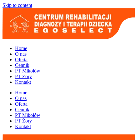
Skip to content
Home
O nas
Oferta
Cennik
PT Mikołów
PT Żory
Kontakt
Home
O nas
Oferta
Cennik
PT Mikołów
PT Żory
Kontakt